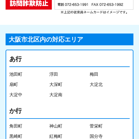
大阪市北区内の対応エリア
あ行
池田町
浮田
梅田
扇町
大深町
大淀北
大淀中
大淀南
か行
角田町
神山町
菅栄町
黒崎町
紅梅町
国分寺