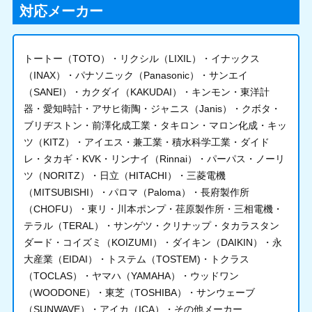
対応メーカー
トートー（TOTO）・リクシル（LIXIL）・イナックス
（INAX）・パナソニック（Panasonic）・サンエイ
（SANEI）・カクダイ（KAKUDAI）・キンモン・東洋計
器・愛知時計・アサヒ衛陶・ジャニス（Janis）・クボタ・
ブリヂストン・前澤化成工業・タキロン・マロン化成・キッ
ツ（KITZ）・アイエス・兼工業・積水科学工業・ダイド
レ・タカギ・KVK・リンナイ（Rinnai）・パーパス・ノーリ
ツ（NORITZ）・日立（HITACHI）・三菱電機
（MITSUBISHI）・パロマ（Paloma）・長府製作所
（CHOFU）・東リ・川本ポンプ・荏原製作所・三相電機・
テラル（TERAL）・サンゲツ・クリナップ・タカラスタン
ダード・コイズミ（KOIZUMI）・ダイキン（DAIKIN）・永
大産業（EIDAI）・トステム（TOSTEM)・トクラス
（TOCLAS）・ヤマハ（YAMAHA）・ウッドワン
（WOODONE）・東芝（TOSHIBA）・サンウェーブ
（SUNWAVE）・アイカ（ICA）・その他メーカー