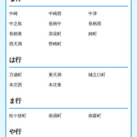
中崎
中崎西
中津
中之島
長柄中
長柄西
長柄東
浪花町
錦町
西天満
野崎町
は行
万歳町
東天満
樋之口町
本庄西
本庄東
ま行
松ケ枝町
南扇町
南森町
や行