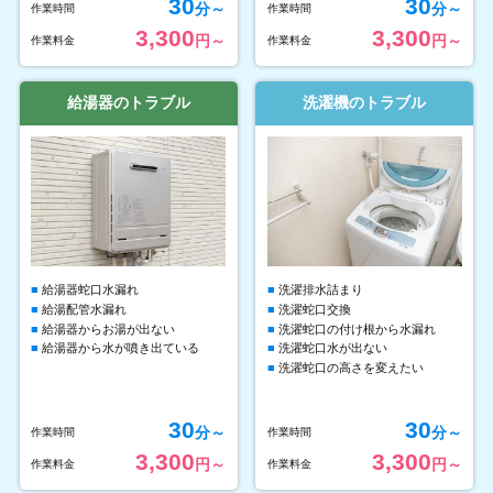
30
30
分～
分～
作業時間
作業時間
3,300
3,300
円～
円～
作業料金
作業料金
給湯器のトラブル
洗濯機のトラブル
給湯器蛇口水漏れ
洗濯排水詰まり
給湯配管水漏れ
洗濯蛇口交換
給湯器からお湯が出ない
洗濯蛇口の付け根から水漏れ
給湯器から水が噴き出ている
洗濯蛇口水が出ない
洗濯蛇口の高さを変えたい
30
30
分～
分～
作業時間
作業時間
3,300
3,300
円～
円～
作業料金
作業料金