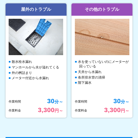
屋外のトラブル
その他のトラブル
散水栓水漏れ
水を使っていないのにメーターが
回っている
マンホールから水が溢れてくる
天井から水漏れ
外の桝詰まり
各所排水管の清掃
メーター付近から水漏れ
階下漏水
30
30
分～
分～
作業時間
作業時間
3,300
3,300
円～
円～
作業料金
作業料金