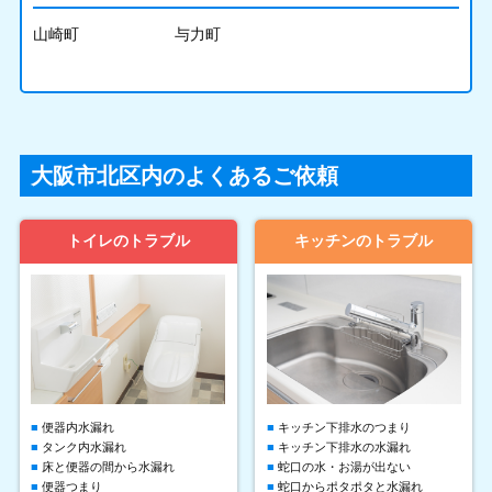
山崎町
与力町
大阪市北区内のよくあるご依頼
トイレのトラブル
キッチンのトラブル
便器内水漏れ
キッチン下排水のつまり
タンク内水漏れ
キッチン下排水の水漏れ
床と便器の間から水漏れ
蛇口の水・お湯が出ない
便器つまり
蛇口からポタポタと水漏れ