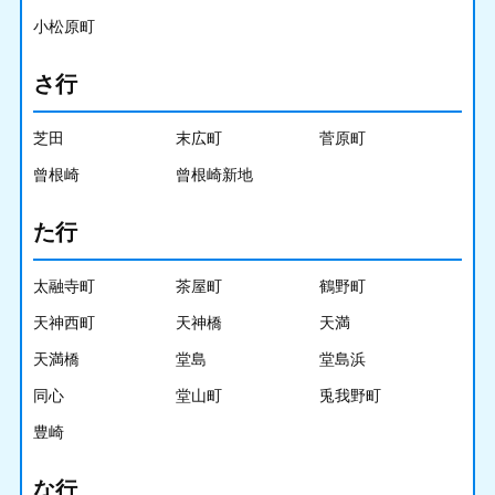
小松原町
さ行
芝田
末広町
菅原町
曾根崎
曾根崎新地
た行
太融寺町
茶屋町
鶴野町
天神西町
天神橋
天満
天満橋
堂島
堂島浜
同心
堂山町
兎我野町
豊崎
な行