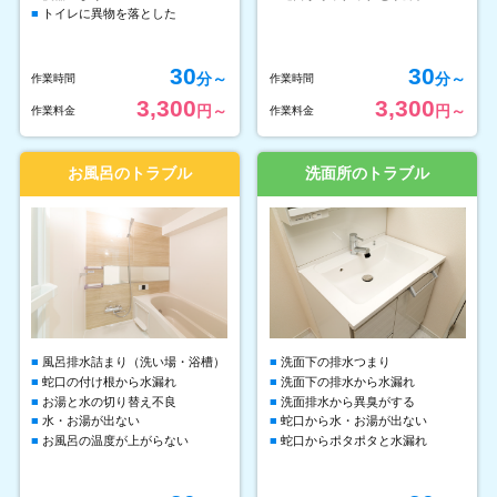
トイレに異物を落とした
30
30
分～
分～
作業時間
作業時間
3,300
3,300
円～
円～
作業料金
作業料金
お風呂のトラブル
洗面所のトラブル
風呂排水詰まり（洗い場・浴槽）
洗面下の排水つまり
蛇口の付け根から水漏れ
洗面下の排水から水漏れ
お湯と水の切り替え不良
洗面排水から異臭がする
水・お湯が出ない
蛇口から水・お湯が出ない
お風呂の温度が上がらない
蛇口からポタポタと水漏れ