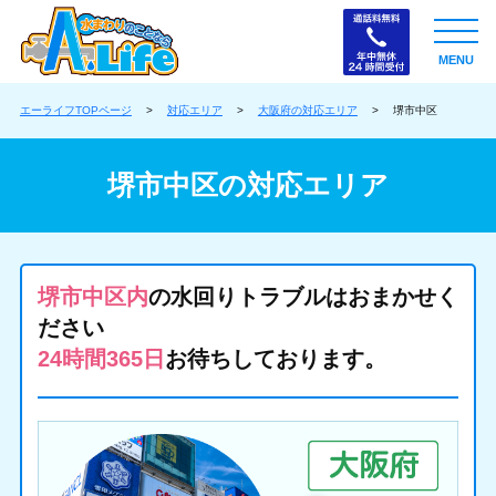
MENU
エーライフTOPページ
>
対応エリア
>
大阪府の対応エリア
>
堺市中区
堺市中区の対応エリア
堺市中区内
の水回りトラブルはおまかせく
ださい
24時間365日
お待ちしております。