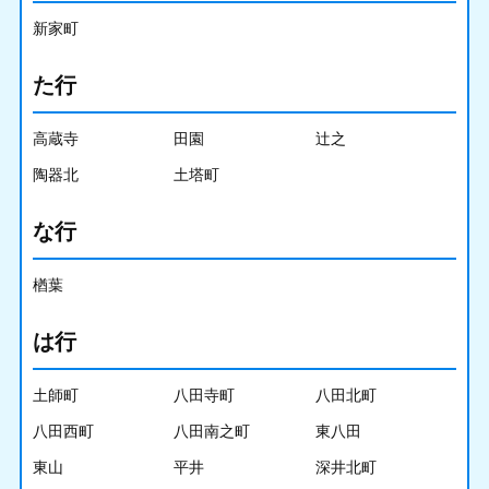
新家町
た行
高蔵寺
田園
辻之
陶器北
土塔町
な行
楢葉
は行
土師町
八田寺町
八田北町
八田西町
八田南之町
東八田
東山
平井
深井北町