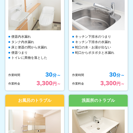
便器内水漏れ
キッチン下排水のつまり
タンク内水漏れ
キッチン下排水の水漏れ
床と便器の間から水漏れ
蛇口の水・お湯が出ない
便器つまり
蛇口からポタポタと水漏れ
トイレに異物を落とした
30
30
分～
分～
作業時間
作業時間
3,300
3,300
円～
円～
作業料金
作業料金
お風呂のトラブル
洗面所のトラブル