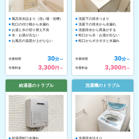
風呂排水詰まり（洗い場・浴槽）
洗面下の排水つまり
蛇口の付け根から水漏れ
洗面下の排水から水漏れ
お湯と水の切り替え不良
洗面排水から異臭がする
水・お湯が出ない
蛇口から水・お湯が出ない
お風呂の温度が上がらない
蛇口からポタポタと水漏れ
30
30
分～
分～
作業時間
作業時間
3,300
3,300
円～
円～
作業料金
作業料金
給湯器のトラブル
洗濯機のトラブル
給湯器蛇口水漏れ
洗濯排水詰まり