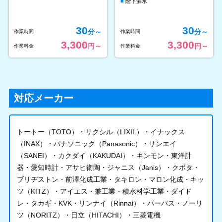
階下漏水
30
30
分～
分～
作業時間
作業時間
3,300
3,300
円～
円～
作業料金
作業料金
対応メーカー
トートー（TOTO）・リクシル（LIXIL）・イナックス
（INAX）・パナソニック（Panasonic）・サンエイ
（SANEI）・カクダイ（KAKUDAI）・キンモン・東洋計
器・愛知時計・アサヒ衛陶・ジャニス（Janis）・クボタ・
ブリヂストン・前澤化成工業・タキロン・マロン化成・キッ
ツ（KITZ）・アイエス・兼工業・積水科学工業・ダイド
レ・タカギ・KVK・リンナイ（Rinnai）・パーパス・ノーリ
ツ（NORITZ）・日立（HITACHI）・三菱電機