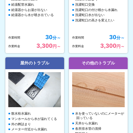
給湯配管水漏れ
洗濯蛇口交換
給湯器からお湯が出ない
洗濯蛇口の付け根から水漏れ
給湯器から水が噴き出ている
洗濯蛇口水が出ない
洗濯蛇口の高さを変えたい
30
30
分～
分～
作業時間
作業時間
3,300
3,300
円～
円～
作業料金
作業料金
屋外のトラブル
その他のトラブル
散水栓水漏れ
水を使っていないのにメーターが
回っている
マンホールから水が溢れてくる
天井から水漏れ
外の桝詰まり
各所排水管の清掃
メーター付近から水漏れ