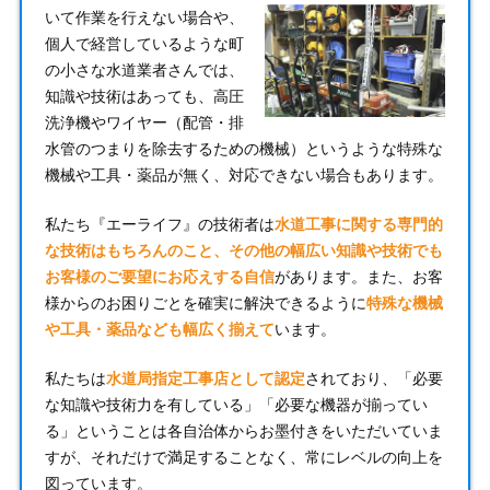
いて作業を行えない場合や、
個人で経営しているような町
の小さな水道業者さんでは、
知識や技術はあっても、高圧
洗浄機やワイヤー（配管・排
水管のつまりを除去するための機械）というような特殊な
機械や工具・薬品が無く、対応できない場合もあります。
私たち『エーライフ』の技術者は
水道工事に関する専門的
な技術はもちろんのこと、その他の幅広い知識や技術でも
お客様のご要望にお応えする自信
があります。また、お客
様からのお困りごとを確実に解決できるように
特殊な機械
や工具・薬品なども幅広く揃えて
います。
私たちは
水道局指定工事店として認定
されており、「必要
な知識や技術力を有している」「必要な機器が揃ってい
る」ということは各自治体からお墨付きをいただいていま
すが、それだけで満足することなく、常にレベルの向上を
図っています。