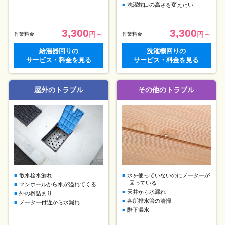
洗濯蛇口の高さを変えたい
3,300
3,300
円～
円～
作業料金
作業料金
給湯器回りの
洗濯機回りの
サービス・料金を見る
サービス・料金を見る
屋外のトラブル
その他のトラブル
散水栓水漏れ
水を使っていないのにメーターが
回っている
マンホールから水が溢れてくる
天井から水漏れ
外の桝詰まり
各所排水管の清掃
メーター付近から水漏れ
階下漏水