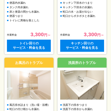
便器内水漏れ
キッチン下排水のつまり
タンク内水漏れ
キッチン下排水の水漏れ
床と便器の間から水漏れ
蛇口の水・お湯が出ない
便器つまり
蛇口からポタポタと水漏れ
トイレに異物を落とした
3,300
3,300
円～
円～
作業料金
作業料金
トイレ回りの
キッチン回りの
サービス・料金を見る
サービス・料金を見る
お風呂のトラブル
洗面所のトラブル
風呂排水詰まり（洗い場・浴槽）
洗面下の排水つまり
蛇口の付け根から水漏れ
洗面下の排水から水漏れ