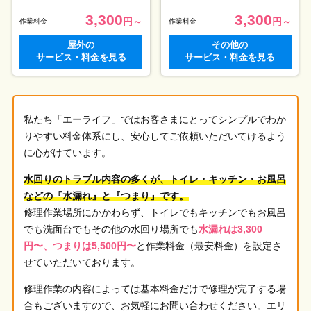
3,300
3,300
円～
円～
作業料金
作業料金
屋外の
その他の
サービス・料金を見る
サービス・料金を見る
私たち「エーライフ」ではお客さまにとってシンプルでわか
りやすい料金体系にし、安心してご依頼いただいてけるよう
に心がけています。
水回りのトラブル内容の多くが、トイレ・キッチン・お風呂
などの『水漏れ』と『つまり』です。
修理作業場所にかかわらず、トイレでもキッチンでもお風呂
でも洗面台でもその他の水回り場所でも
水漏れは3,300
円〜、つまりは5,500円〜
と作業料金（最安料金）を設定さ
せていただいております。
修理作業の内容によっては基本料金だけで修理が完了する場
合もございますので、お気軽にお問い合わせください。エリ