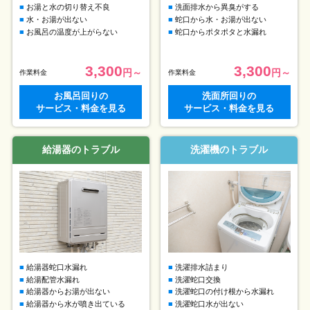
お湯と水の切り替え不良
洗面排水から異臭がする
水・お湯が出ない
蛇口から水・お湯が出ない
お風呂の温度が上がらない
蛇口からポタポタと水漏れ
3,300
3,300
円～
円～
作業料金
作業料金
お風呂回りの
洗面所回りの
サービス・料金を見る
サービス・料金を見る
給湯器のトラブル
洗濯機のトラブル
給湯器蛇口水漏れ
洗濯排水詰まり
給湯配管水漏れ
洗濯蛇口交換
給湯器からお湯が出ない
洗濯蛇口の付け根から水漏れ
給湯器から水が噴き出ている
洗濯蛇口水が出ない