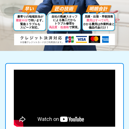
最寄りの地域担当が
自社の熟練スタッフ
見積・出張・早朝深夜
による施工だから
最速30分
で伺います。
費用はすべて0円。
トラブル修理を
緊急トラブルも
かかる費用は作業料金と
高品質・低価格
で実現。
スピード対応。
備品代金だけ！