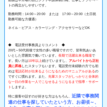
勤務は半月毎の自己シフト申請体制の為、仕事とプライベー
トの両立がしやすいです。
勤務時間：14:00～20:00 または 17:00～20:00（土日祝
勤務可能な方優遇）
ネイル・ピアス・カラーリング・アクセサリーなどOK
◆ 電話受付事務員よりコメント ◆
20代～50代前後で女性の多い職場ですので、皆和気あいあ
いとした雰囲気で働いています。
長期で活躍出来る職場
で
す。長い方は
10年以上
続けていますし、
アルバイトから正社
員に昇格
したスタッフもいます。電話受付未経験の方でも初
めは
電話応対が出来るようになるためのマニュアルがある
の
ですぐに慣れます。また、
先輩スタッフがしっかりと全体的
な一日の作業を一人でこなせるようになるまで指導・サポー
ト
しますよ。
近隣で事務関
特に接客や話すのが好きな方はもちろん、
連の仕事を探していたという方、お昼頃～、