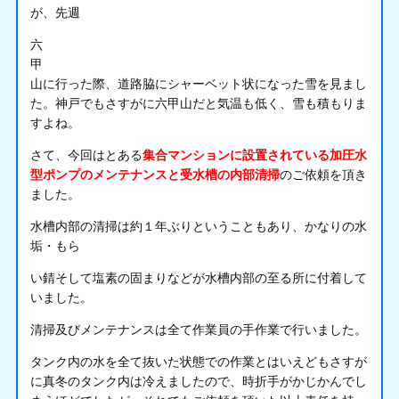
が、先週
六
甲
山に行った際、道路脇にシャーベット状になった雪を見まし
た。神戸でもさすがに六甲山だと気温も低く、雪も積もりま
すよね。
さて、今回はとある
集合マンションに設置されている加圧水
型ポンプのメンテナンスと受水槽の内部清掃
のご依頼を頂き
ました。
水槽内部の清掃は約１年ぶりということもあり、かなりの水
垢・もら
い錆そして塩素の固まりなどが水槽内部の至る所に付着して
いました。
清掃及びメンテナンスは全て作業員の手作業で行いました。
タンク内の水を全て抜いた状態での作業とはいえどもさすが
に真冬のタンク内は冷えましたので、時折手がかじかんでし