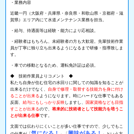
・業務内容
近畿一円（大阪府・兵庫県・奈良県・和歌山県・京都府・滋
賀県）エリア内にて水道メンテナンス業務を担当。
・給与、待遇面等は経験・能力により応相談。
・経験者はもちろん、未経験者の方も大歓迎。先輩技術作業
員が丁寧に独り立ち出来るようになるまで研修・指導致しま
す。
・車での移動となるため、運転免許証は必須。
◆ 技術作業員よりコメント ◆
私たち自身が住む住宅の水回りに関しての知識を知ることが
出来るだけでなく、
自身で修理・取替する技能力を身に付け
ることが出来る
ようになります。時にハードな仕事でもある
反面、
給与にもしっかり反映
しますし、
国家資格なども目指
すことが出来る
ので、
将来的に技術者として技能力を培うこ
とが出来る仕事
です。
文面では伝わりにくいことが多い仕事ですので、少しでもこ
気になる！
興味がある！
の仕事が「
」「
」という方