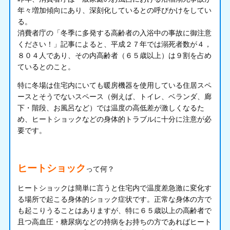
年々増加傾向にあり、深刻化しているとの呼びかけをしてい
る。
消費者庁の「冬季に多発する高齢者の入浴中の事故に御注意
ください！」記事によると、平成２７年では溺死者数が４，
８０４人であり、その内高齢者（６５歳以上）は９割を占め
ているとのこと。
特に冬場は住宅内にいても暖房機器を使用している住居スペ
ースとそうでないスペース（例えば、トイレ、ベランダ、廊
下・階段、お風呂など）では温度の高低差が激しくなるた
め、ヒートショックなどの身体的トラブルに十分に注意が必
要です。
ヒートショック
って何？
ヒートショックは簡単に言うと住宅内で温度差急激に変化す
る場所で起こる身体的ショック症状です。正常な身体の方で
も起こりうることはありますが、特に６５歳以上の高齢者で
且つ高血圧・糖尿病などの持病をお持ちの方であればヒート