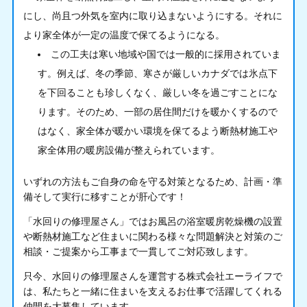
にし、尚且つ外気を室内に取り込まないようにする。それに
より家全体が一定の温度で保てるようになる。
この工夫は寒い地域や国では一般的に採用されていま
す。例えば、冬の季節、寒さが厳しいカナダでは氷点下
を下回ることも珍しくなく、厳しい冬を過ごすことにな
ります。そのため、一部の居住間だけを暖かくするので
はなく、家全体が暖かい環境を保てるよう断熱材施工や
家全体用の暖房設備が整えられています。
いずれの方法もご自身の命を守る対策となるため、計画・準
備そして実行に移すことが肝心です！
「
水回りの修理屋さん
」ではお風呂の浴室暖房乾燥機の設置
や断熱材施工など住まいに関わる様々な問題解決と対策のご
相談・ご提案から工事まで一貫してご対応致します。
只今、水回りの修理屋さんを運営する株式会社エーライフで
は、私たちと一緒に住まいを支えるお仕事で活躍してくれる
仲間を大募集しています。