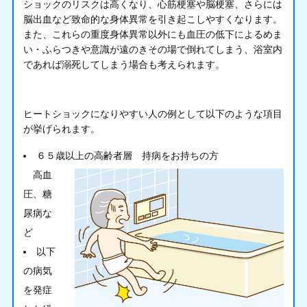
ショックのリスクは高くなり、心筋梗塞や脳梗塞、さらには
脳出血など致命的な身体異常を引き起こしやすくなります。
また、これらの重度身体異常以外にも血圧の低下によるめま
い・ふらつきや意識が遠のきその場で倒れてしまう、浴室内
であれば溺死してしまう場合も考えられます。
ヒートショックになりやすい人の例として以下のような項目
が挙げられます。
６５歳以上の高齢者層
持病をお持ちの方
高血
圧、糖
尿病な
ど
以下
の病気
を発症