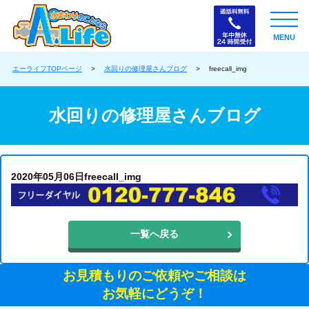
MENU
エーライフTOPページ
>
水回りの修理屋さんブログ
>
freecall_img
水回りの修理屋さんブログ
2020年05月06日
freecall_img
一覧へ戻る
お見積もりのご依頼やご相談は
お気軽にどうぞ！